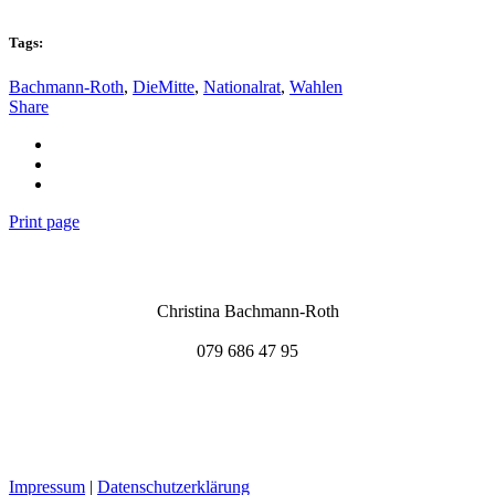
Tags:
Bachmann-Roth
,
DieMitte
,
Nationalrat
,
Wahlen
Share
Print page
Christina Bachmann-Roth
christina@bachmann-roth.ch
079 686 47 95
Newsletter Anmeldung
Impressum
|
Datenschutzerklärung