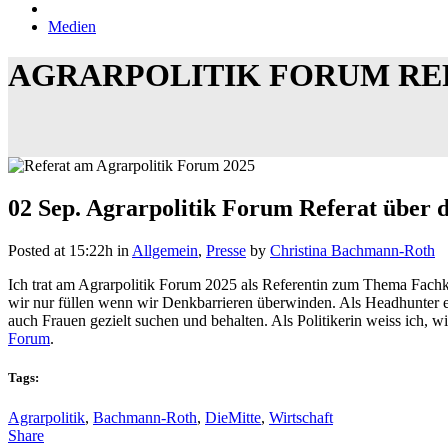
Medien
AGRARPOLITIK FORUM RE
02 Sep.
Agrarpolitik Forum Referat über 
Posted at 15:22h
in
Allgemein
,
Presse
by
Christina Bachmann-Roth
Ich trat am Agrarpolitik Forum 2025 als Referentin zum Thema Fachk
wir nur füllen wenn wir Denkbarrieren überwinden. Als Headhunter e
auch Frauen gezielt suchen und behalten. Als Politikerin weiss ich, w
Forum
.
Tags:
Agrarpolitik
,
Bachmann-Roth
,
DieMitte
,
Wirtschaft
Share